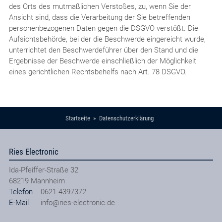
des Orts des mutmaßlichen Verstoßes, zu, wenn Sie der
Ansicht sind, dass die Verarbeitung der Sie betreffenden
personenbezogenen Daten gegen die DSGVO verstößt. Die
Aufsichtsbehörde, bei der die Beschwerde eingereicht wurde,
unterrichtet den Beschwerdeführer über den Stand und die
Ergebnisse der Beschwerde einschließlich der Möglichkeit
eines gerichtlichen Rechtsbehelfs nach Art. 78 DSGVO.
Startseite
Datenschutzerklärung
Ries Electronic
Ida-Pfeiffer-Straße 32
68219
Mannheim
Telefon
0621 4397372
E-Mail
info@ries-electronic.de