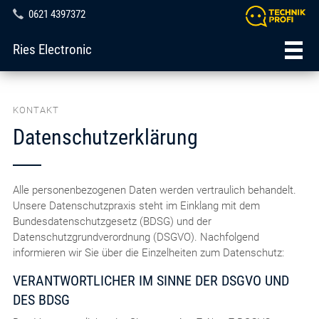
0621 4397372
Ries Electronic
KONTAKT
Datenschutzerklärung
Alle personenbezogenen Daten werden vertraulich behandelt.
Unsere Datenschutzpraxis steht im Einklang mit dem
Bundesdatenschutzgesetz (BDSG) und der
Datenschutzgrundverordnung (DSGVO). Nachfolgend
informieren wir Sie über die Einzelheiten zum Datenschutz:
VERANTWORTLICHER IM SINNE DER DSGVO UND
DES BDSG